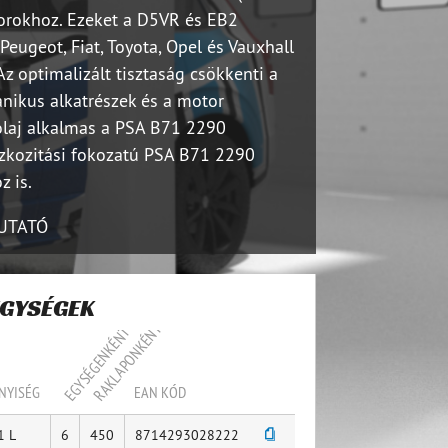
orokhoz. Ezeket a D5VR és EB2
Peugeot, Fiat, Toyota, Opel és Vauxhall
z optimalizált tisztaság csökkenti a
nikus alkatrészek és a motor
olaj alkalmas a PSA B71 2290
szkozitási fokozatú PSA B71 2290
z is.
UTATÓ
EGYSÉGEK
RAKLAPONKÉNT
EGYSÉGENKÉNT
NYISÉG
EAN KÓD
1 L
6
450
8714293028222