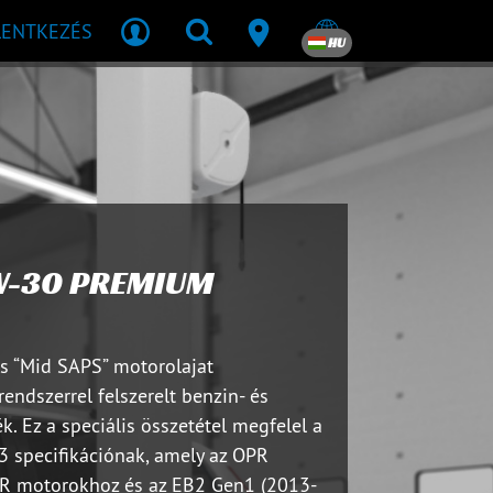
LENTKEZÉS
HU
W-30 PREMIUM
s “Mid SAPS” motorolajat
endszerrel felszerelt benzin- és
. Ez a speciális összetétel megfelel a
3 specifikációnak, amely az OPR
5R motorokhoz és az EB2 Gen1 (2013-