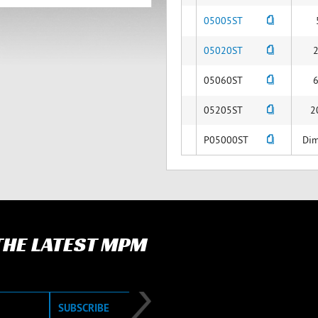
05005ST
05020ST
2
05060ST
6
05205ST
2
P05000ST
Dim
 THE LATEST MPM
SUBSCRIBE