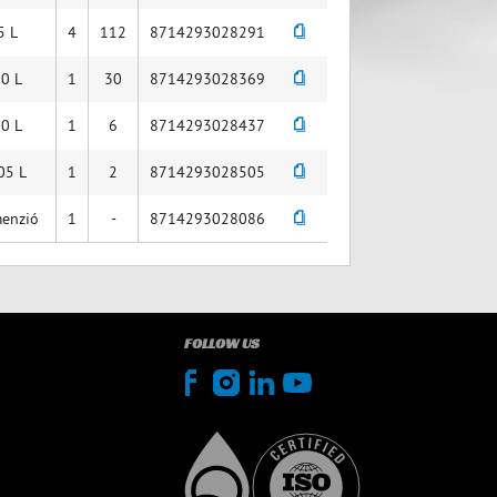
5 L
4
112
8714293028291
0 L
1
30
8714293028369
0 L
1
6
8714293028437
05 L
1
2
8714293028505
enzió
1
-
8714293028086
FOLLOW US