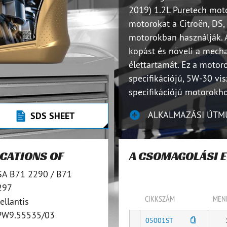
2019) 1.2L Puretech mot
motorokat a Citroën, DS, 
motorokban használják. A
kopást és növeli a mecha
élettartamát. Ez a motor
specifikációjú, 5W-30 vi
specifikációjú motorokho
ALKALMAZÁSI ÚTM
SDS SHEET
ICATIONS OF
A CSOMAGOLÁSI 
SA B71 2290 / B71
297
CIKKSZÁM
MEN
ellantis
PW9.55535/03
05001ST