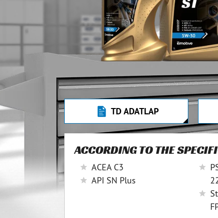
TD ADATLAP
ACCORDING TO THE SPECIF
ACEA C3
P
API SN Plus
2
St
F