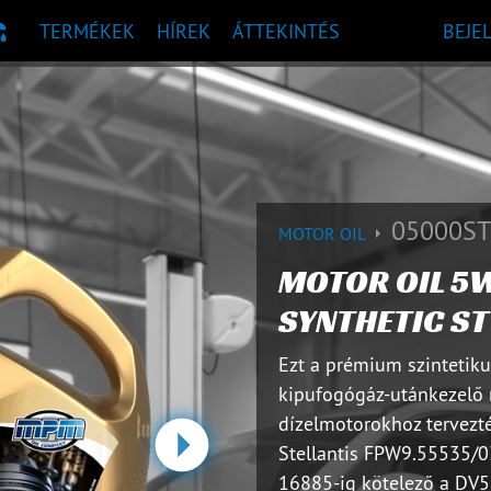
TERMÉKEK
HÍREK
ÁTTEKINTÉS
BEJE
 AJÁNLÁS
05000ST
MOTOR OIL
MOTOR OIL 5
SYNTHETIC ST
Ezt a prémium szintetiku
kipufogógáz-utánkezelő r
dízelmotorokhoz tervezték
Stellantis FPW9.55535/0
Tovább
16885-ig kötelező a DV