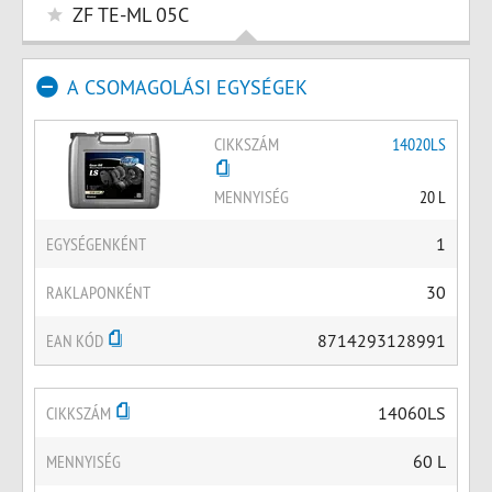
ZF TE-ML 05C
A CSOMAGOLÁSI EGYSÉGEK
CIKKSZÁM
14020LS
MENNYISÉG
20 L
EGYSÉGENKÉNT
1
RAKLAPONKÉNT
30
EAN KÓD
8714293128991
CIKKSZÁM
14060LS
MENNYISÉG
60 L