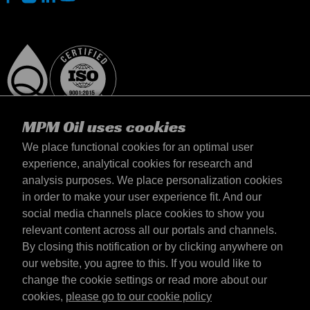
MPM Oil uses cookies
We place functional cookies for an optimal user
experience, analytical cookies for research and
analysis purposes. We place personalization cookies
Magyarország
in order to make your user experience fit. And our
Elérhetőség
social media channels place cookies to show you
Általános szerződési feltételek
relevant content across all our portals and channels.
Szállítási feltételek
By closing this notification or by clicking anywhere on
Adatvédelmi nyilatkozat
our website, you agree to this. If you would like to
change the cookie settings or read more about our
cookies,
please go to our cookie policy