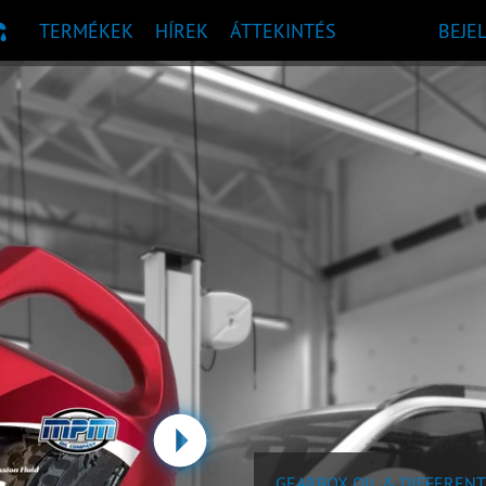
TERMÉKEK
HÍREK
ÁTTEKINTÉS
BEJE
 AJÁNLÁS
Tovább
GEARBOX OIL & DIFFERENT