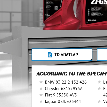
TD ADATLAP
ACCORDING TO THE SPECIF
BMW 83 22 2 152 426
L
Chrysler 68157995A
R
Fiat 9.55550-AV5
4
Jaguar 02JDE26444
V