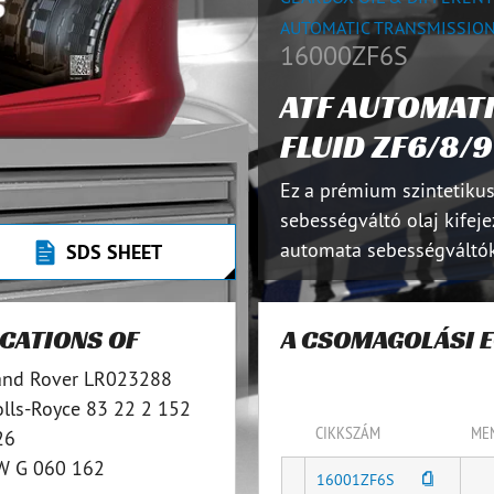
AUTOMATIC TRANSMISSIO
16000ZF6S
ATF AUTOMAT
FLUID ZF6/8/9
Ez a prémium szintetiku
sebességváltó olaj kifej
automata sebességváltókh
SDS SHEET
ICATIONS OF
A CSOMAGOLÁSI 
and Rover LR023288
olls-Royce 83 22 2 152
CIKKSZÁM
ME
26
W G 060 162
16001ZF6S