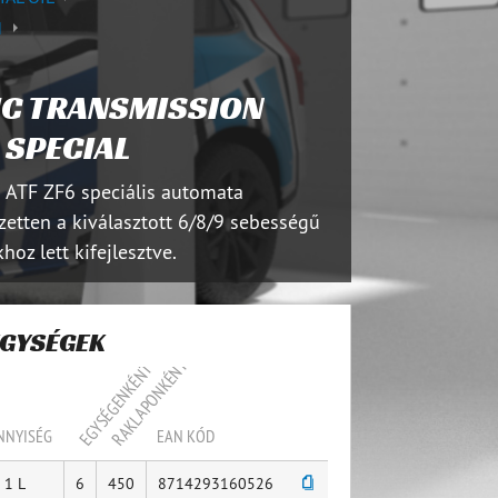
N
IC TRANSMISSION
 SPECIAL
s ATF ZF6 speciális automata
ezetten a kiválasztott 6/8/9 sebességű
oz lett kifejlesztve.
EGYSÉGEK
RAKLAPONKÉNT
EGYSÉGENKÉNT
NNYISÉG
EAN KÓD
1 L
6
450
8714293160526