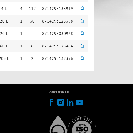
4 L
4
112
8714293133919
20 L
1
30
8714293125358
20 L
1
-
8714293030928
60 L
1
6
8714293125464
205 L
1
2
8714293132356
FOLLOW US