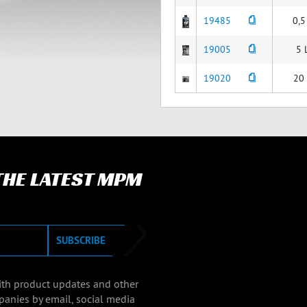
19485
0,5
19005
5 
19020
20
 THE LATEST MPM
SUBSCRIBE
with product updates and other
panies by email, social media