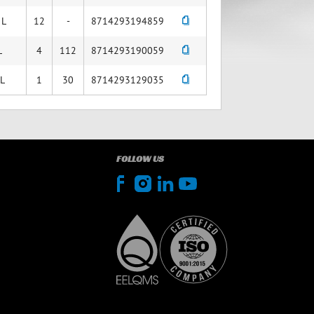
 L
12
-
8714293194859
L
4
112
8714293190059
 L
1
30
8714293129035
FOLLOW US