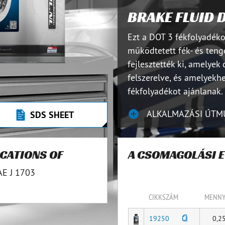
BRAKE FLUID 
Ezt a DOT 3 fékfolyadéko
működtetett fék- és ten
fejlesztették ki, amelyek
felszerelve, és amelyekhe
fékfolyadékot ajánlanak.
ALKALMAZÁSI ÚTM
SDS SHEET
ICATIONS OF
A CSOMAGOLÁSI 
AE J 1703
CIKKSZÁM
MENNY
19250
0,25