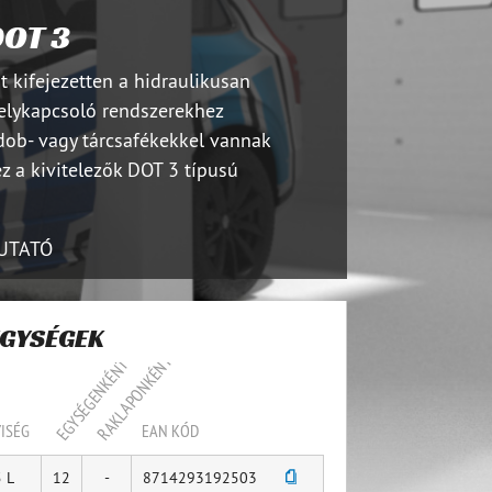
DOT 3
t kifejezetten a hidraulikusan
gelykapcsoló rendszerekhez
 dob- vagy tárcsafékekkel vannak
z a kivitelezők DOT 3 típusú
UTATÓ
EGYSÉGEK
RAKLAPONKÉNT
EGYSÉGENKÉNT
ISÉG
EAN KÓD
 L
12
-
8714293192503