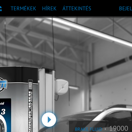
TERMÉKEK
HÍREK
ÁTTEKINTÉS
BEJE
 AJÁNLÁS
Tovább
19000
BRAKE FLUID