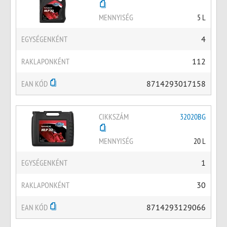
MENNYISÉG
5 L
EGYSÉGENKÉNT
4
RAKLAPONKÉNT
112
EAN KÓD
8714293017158
CIKKSZÁM
32020BG
MENNYISÉG
20 L
EGYSÉGENKÉNT
1
RAKLAPONKÉNT
30
EAN KÓD
8714293129066