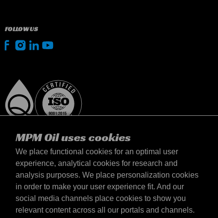
FOLLOW US
MPM Oil uses cookies
We place functional cookies for an optimal user
experience, analytical cookies for research and
analysis purposes. We place personalization cookies
Magyarország
in order to make your user experience fit. And our
Elérhetőség
social media channels place cookies to show you
Általános szerződési feltételek
relevant content across all our portals and channels.
Szállítási feltételek