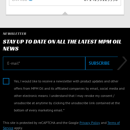
NEWSLETTER
STAY UP TO DATE ON ALL THE LATEST MPM OIL
NEWS
E-mail
SUBSCRIBE
Yes, I would like to receive a newsletter with product updates and other
offers from MPM Oil and its affiliated companies by email, social media and
other electronic means. I understand that I may revoke my consent /
unsubscribe at anytime by clicking the unsubscribe link contained at the
bottom of every marketing email.*
This site is protected by reCAPTCHA and the Google
Privacy Policy
and
Terms of
Service
apply.