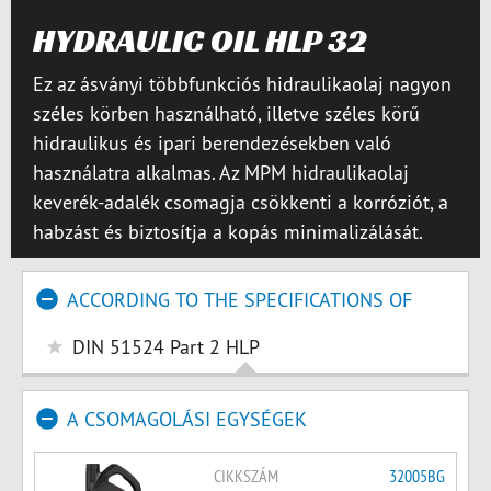
HYDRAULIC OIL HLP 32
Ez az ásványi többfunkciós hidraulikaolaj nagyon
széles körben használható, illetve széles körű
hidraulikus és ipari berendezésekben való
használatra alkalmas. Az MPM hidraulikaolaj
keverék-adalék csomagja csökkenti a korróziót, a
habzást és biztosítja a kopás minimalizálását.
ACCORDING TO THE SPECIFICATIONS OF
DIN 51524 Part 2 HLP
A CSOMAGOLÁSI EGYSÉGEK
CIKKSZÁM
32005BG