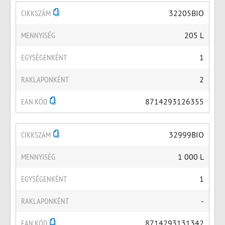
CIKKSZÁM
32205BIO
MENNYISÉG
205 L
EGYSÉGENKÉNT
1
RAKLAPONKÉNT
2
EAN KÓD
8714293126355
CIKKSZÁM
32999BIO
MENNYISÉG
1 000 L
EGYSÉGENKÉNT
1
RAKLAPONKÉNT
-
EAN KÓD
8714293131342