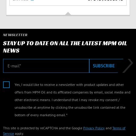
NEWSLETTER
STAY UP TO DATE ON ALL THE LATEST MPM OIL
NEWS
E-mail
SUBSCRIBE
Yes, I would like to receive a newsletter with product updates and other
offers from MPM Oil and its affiliated companies by email, social media and
other electronic means. I understand that I may revoke my consent /
unsubscribe at anytime by clicking the unsubscribe link contained at the
bottom of every marketing email.*
This site is protected by reCAPTCHA and the Google
Privacy Policy
and
Terms of
Service
apply.