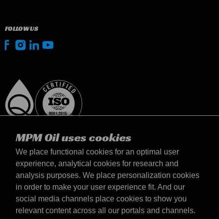
FOLLOW US
MPM Oil uses cookies
We place functional cookies for an optimal user
experience, analytical cookies for research and
analysis purposes. We place personalization cookies
Magyarország
in order to make your user experience fit. And our
Elérhetőség
social media channels place cookies to show you
Általános szerződési feltételek
relevant content across all our portals and channels.
Szállítási feltételek