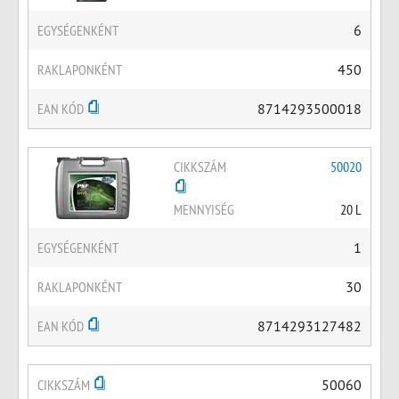
EGYSÉGENKÉNT
6
RAKLAPONKÉNT
450
EAN KÓD
8714293500018
CIKKSZÁM
50020
MENNYISÉG
20 L
EGYSÉGENKÉNT
1
RAKLAPONKÉNT
30
EAN KÓD
8714293127482
CIKKSZÁM
50060