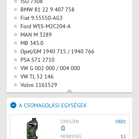
ISO 7308
BMW 81 22 9 407 758
Fiat 9.55550-AG3
Ford WSS-M2C204-A
MAN M 3289
MB 345.0
Opel/GM 1940 715 / 1940 766
PSA S71 2710
VW G 002 000 / 004 000
VW TL 52 146
Volvo 1161529
A CSOMAGOLÁSI EGYSÉGEK
CIKKSZÁM
50001
MENNYISÉG
1 L