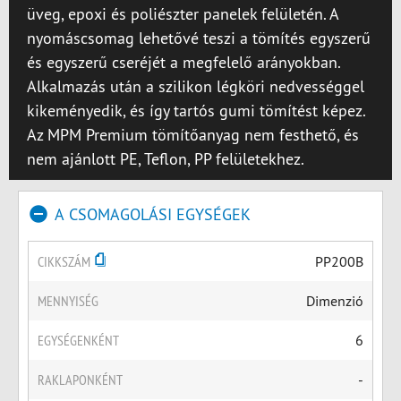
üveg, epoxi és poliészter panelek felületén. A
nyomáscsomag lehetővé teszi a tömítés egyszerű
és egyszerű cseréjét a megfelelő arányokban.
Alkalmazás után a szilikon légköri nedvességgel
kikeményedik, és így tartós gumi tömítést képez.
Az MPM Premium tömítőanyag nem festhető, és
nem ajánlott PE, Teflon, PP felületekhez.
A CSOMAGOLÁSI EGYSÉGEK
CIKKSZÁM
PP200B
MENNYISÉG
Dimenzió
EGYSÉGENKÉNT
6
RAKLAPONKÉNT
-