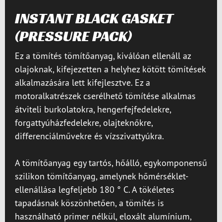
INSTANT BLACK GASKET
(PRESSURE PACK)
Ez a tömítés tömítőanyag, kiválóan ellenáll az
olajoknak, kifejezetten a helyhez kötött tömítések
alkalmazására lett kifejlesztve. Ez a
motoralkatrészek cserélhető tömítése alkalmas
átviteli burkolatokra, hengerfejfedelekre,
forgattyúházfedelekre, olajteknőkre,
differenciálművekre és vízszivattyúkra.
A tömítőanyag egy tartós, hőálló, egykomponensű
szilikon tömítőanyag, amelynek hőmérséklet-
ellenállása legfeljebb 180 ° C. A tökéletes
tapadásnak köszönhetően, a tömítés is
használható primer nélkül, eloxált alumínium,