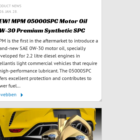
ODUCT NEWS
6. JAN. 28.
EW! MPM 05000SPC Motor Oil
W-30 Premium Synthetic SPC
M is the first in the aftermarket to introduce a
and-new SAE 0W-30 motor oil, specially
veloped for 2.2 litre diesel engines in
ellantis light commercial vehicles that require
high-performance lubricant. The 05000SPC
fers excellent protection and contributes to
wer fuel...
ővebben