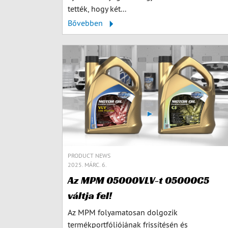
tették, hogy két...
Bővebben
PRODUCT NEWS
2025. MÁRC. 6.
Az MPM 05000VLV-t 05000C5
váltja fel!
Az MPM folyamatosan dolgozik
termékportfóliójának frissítésén és