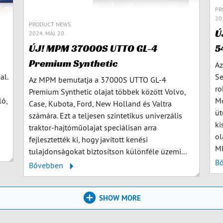
PR
202
PRODUCT NEWS
Ú
2024. MÁJ. 20.
5
ÚJ! MPM 37000S UTTO GL-4
Premium Synthetic
Az
al.
Se
Az MPM bemutatja a 37000S UTTO GL-4
ro
Premium Synthetic olajat többek között Volvo,
ló,
Mo
Case, Kubota, Ford, New Holland és Valtra
üt
számára. Ezt a teljesen szintetikus univerzális
ki
traktor-hajtóműolajat speciálisan arra
ol
fejlesztették ki, hogy javított kenési
MP
tulajdonságokat biztosítson különféle üzemi...
B
Bővebben
SHOW MORE