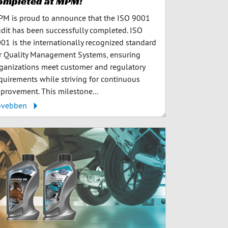
ompleted at MPM!
M is proud to announce that the ISO 9001
dit has been successfully completed. ISO
01 is the internationally recognized standard
r Quality Management Systems, ensuring
ganizations meet customer and regulatory
quirements while striving for continuous
provement. This milestone...
ővebben