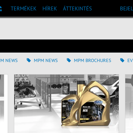
TERMÉKEK
HÍREK
ÁTTEKINTÉS
BEJE
 AJÁNLÁS
EM NEWS
MPM NEWS
MPM BROCHURES
EV