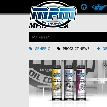
KEZDŐLAP
TERMÉK
MPM HÍREK
GENERIC
PRODUCT NEWS
O