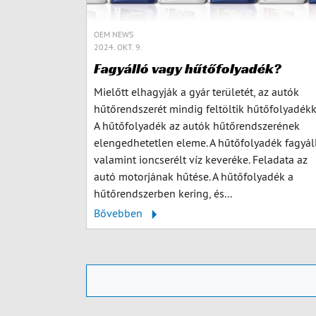
OEM NEWS
2024. OKT. 9.
Fagyálló vagy hűtőfolyadék?
Mielőtt elhagyják a gyár területét, az autók
hűtőrendszerét mindig feltöltik hűtőfolyadékk
A hűtőfolyadék az autók hűtőrendszerének
elengedhetetlen eleme. A hűtőfolyadék fagyál
valamint ioncserélt víz keveréke. Feladata az
autó motorjának hűtése. A hűtőfolyadék a
hűtőrendszerben kering, és...
Bővebben