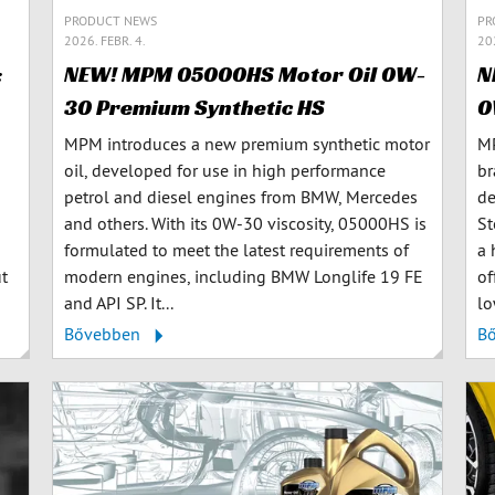
PRODUCT NEWS
PR
2026. FEBR. 4.
202
:
NEW! MPM 05000HS Motor Oil 0W-
N
30 Premium Synthetic HS
0
MPM introduces a new premium synthetic motor
MP
oil, developed for use in high performance
br
petrol and diesel engines from BMW, Mercedes
de
and others. With its 0W-30 viscosity, 05000HS is
St
formulated to meet the latest requirements of
a 
ut
modern engines, including BMW Longlife 19 FE
of
and API SP. It...
lo
Bővebben
B