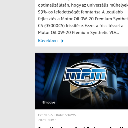
optimalizálásán, hogy az univerzális műhelye
99%-os lefedettségét fenntartsa. A legújabb
fejlesztés a Motor Oil 0W-20 Premium Synthet
C5 (05000C5) frissítése. Ezzel a frissítéssel a
Motor Oil 0W-20 Premium Synthetic VLV...
Bővebben
EVENTS & TRADE SHOWS
2024. NOV. 1.