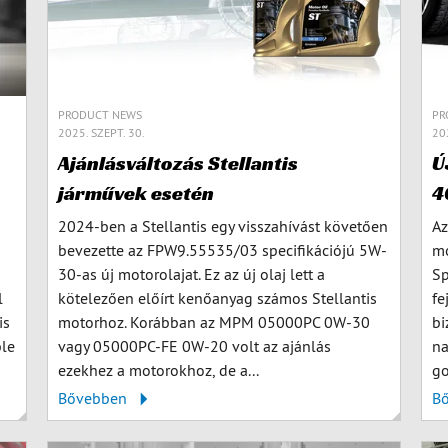
PRODUCT NEWS
PR
2025. SZEPT. 30.
202
Ajánlásváltozás Stellantis
Ú
járművek esetén
4
2024-ben a Stellantis egy visszahívást követően
Az
bevezette az FPW9.55535/03 specifikációjú 5W-
mo
30-as új motorolajat. Ez az új olaj lett a
Sp
l
kötelezően előírt kenőanyag számos Stellantis
fe
is
motorhoz. Korábban az MPM 05000PC 0W-30
bi
ble
vagy 05000PC-FE 0W-20 volt az ajánlás
na
ezekhez a motorokhoz, de a...
go
Bővebben
B