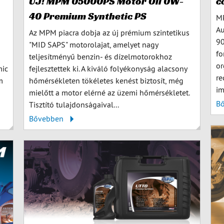
c
ÚJ! MPM 05000PS Motor Oil 0W-
40 Premium Synthetic PS
MP
Au
Az MPM piacra dobja az új prémium szintetikus
90
"MID SAPS" motorolajat, amelyet nagy
fo
teljesítményű benzin- és dízelmotorokhoz
or
mic
fejlesztettek ki. A kiváló folyékonyság alacsony
re
m
hőmérsékleten tökéletes kenést biztosít, még
im
mielőtt a motor elérné az üzemi hőmérsékletet.
B
Tisztító tulajdonságaival...
Bővebben