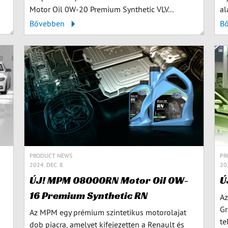
Motor Oil 0W-20 Premium Synthetic VLV...
al
Bővebben
B
PR
PRODUCT NEWS
202
2024. DEC. 8.
Ú
ÚJ! MPM 08000RN Motor Oil 0W-
16 Premium Synthetic RN
Az
Gr
Az MPM egy prémium szintetikus motorolajat
te
dob piacra, amelyet kifejezetten a Renault és