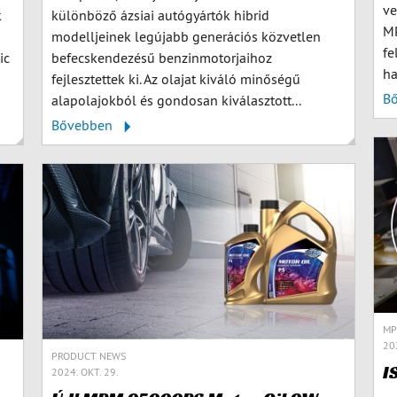
ve
k
különböző ázsiai autógyártók hibrid
MP
modelljeinek legújabb generációs közvetlen
fe
ic
befecskendezésű benzinmotorjaihoz
ha
fejlesztettek ki. Az olajat kiváló minőségű
B
alapolajokból és gondosan kiválasztott...
Bővebben
MP
20
PRODUCT NEWS
I
2024. OKT. 29.