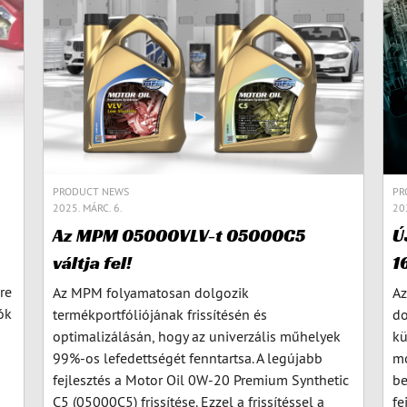
PRODUCT NEWS
PR
2025. MÁRC. 6.
202
Az MPM 05000VLV-t 05000C5
Ú
váltja fel!
1
re
Az MPM folyamatosan dolgozik
Az
ók
termékportfóliójának frissítésén és
do
optimalizálásán, hogy az univerzális műhelyek
kü
99%-os lefedettségét fenntartsa. A legújabb
mo
fejlesztés a Motor Oil 0W-20 Premium Synthetic
be
C5 (05000C5) frissítése. Ezzel a frissítéssel a
fe