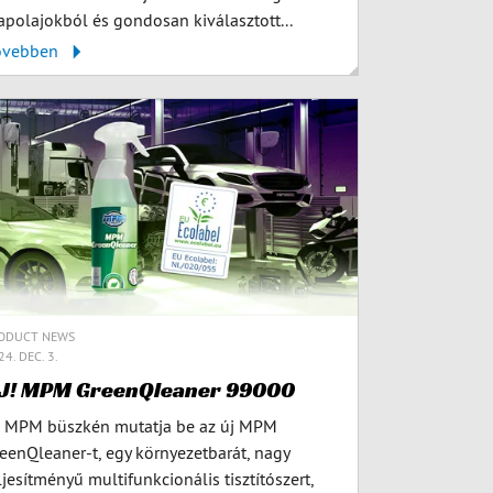
apolajokból és gondosan kiválasztott...
ővebben
ODUCT NEWS
4. DEC. 3.
J! MPM GreenQleaner 99000
 MPM büszkén mutatja be az új MPM
eenQleaner-t, egy környezetbarát, nagy
ljesítményű multifunkcionális tisztítószert,