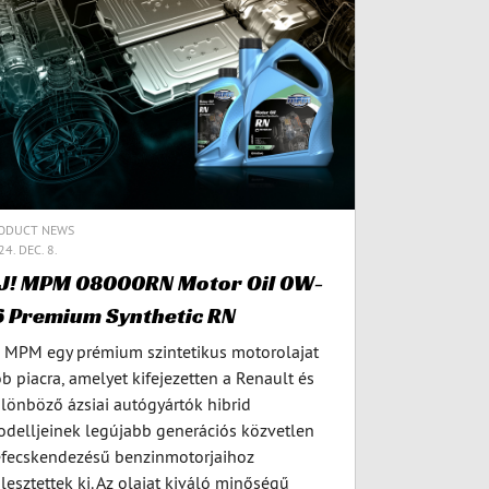
ODUCT NEWS
4. DEC. 8.
J! MPM 08000RN Motor Oil 0W-
6 Premium Synthetic RN
 MPM egy prémium szintetikus motorolajat
b piacra, amelyet kifejezetten a Renault és
lönböző ázsiai autógyártók hibrid
delljeinek legújabb generációs közvetlen
fecskendezésű benzinmotorjaihoz
jlesztettek ki. Az olajat kiváló minőségű