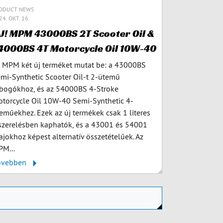
ODUCT NEWS
4. OKT. 16.
J! MPM 43000BS 2T Scooter Oil &
4000BS 4T Motorcycle Oil 10W-40
 MPM két új terméket mutat be: a 43000BS
mi-Synthetic Scooter Oil-t 2-ütemű
bogókhoz, és az 54000BS 4-Stroke
torcycle Oil 10W-40 Semi-Synthetic 4-
eműekhez. Ezek az új termékek csak 1 literes
szerelésben kaphatók, és a 43001 és 54001
ajokhoz képest alternatív összetételűek. Az
M...
ővebben