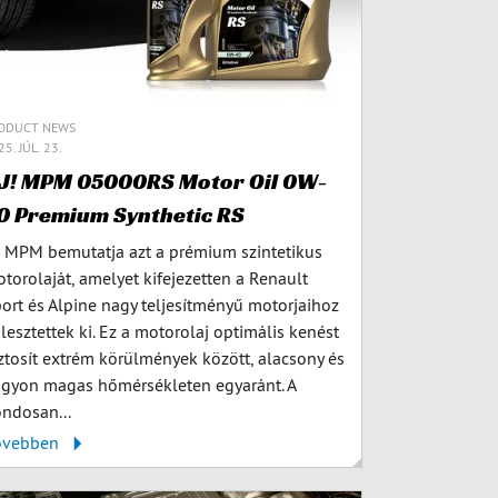
ODUCT NEWS
5. JÚL. 23.
J! MPM 05000RS Motor Oil 0W-
0 Premium Synthetic RS
 MPM bemutatja azt a prémium szintetikus
torolaját, amelyet kifejezetten a Renault
ort és Alpine nagy teljesítményű motorjaihoz
jlesztettek ki. Ez a motorolaj optimális kenést
ztosít extrém körülmények között, alacsony és
gyon magas hőmérsékleten egyaránt. A
ndosan...
ővebben