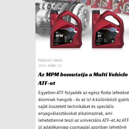
PRODUCT NEWS
2025. MÁRC. 12.
Az MPM bemutatja a Multi Vehicle
ATF-et
Egyetlen ATF folyadék az egész flotta lefedésé
álomnak hangzik - és az is! A különböző gyárt
saját összetett technikákat és speciális
anyagválasztásokat alkalmaznak, ami
lehetetlenné teszi az univerzális ATF-et. Az ATF
új adalékanyag-csomagjai azonban lehetővé