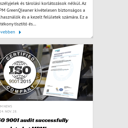
szélyjelek és tárolási korlátozások nélkül. Az
M GreenQleaner kivételesen biztonságos a
lhasználók és a kezelt felületek számára. Ez a
tékony tisztító és...
ővebben
M NEWS
24. NOV. 28.
SO 9001 audit successfully