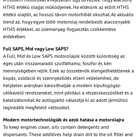
HTHS értékű olajjal működjenek. Ha eltérünk az előírt HTHS
értékű olajtól, az hosszú távon motorhibát okozhat. Az aktuális
trend az, hogy egyre több motorolaj rendelkezik alacsonyabb
HTHS értékkel, az üzemanyag-fogyasztás csökkentése
érdekében.
Full SAPS, Mid vagy Low SAPS?
A Full, Mid és Low SAPS motorolajok közötti különbség az
égés után visszamaradó szulfáthamu, foszfor és kén
mennyiségében rejlik. Ezek az összetevők elengedhetetlenek a
kopás, oxidáció és szennyeződés elleni védelemhez, de
helytelen arányban károsíthatják a modern kipufogógáz-
utókezelő rendszereket, mint például a részecskeszűrőket és a
katalizátorokat. Az autógyártó választja ki az adott járműhöz
leginkább megfelelő változatot.
Modern motortechnológiák és azok hatása a motorolajra
To keep engines clean, oils contain detergents and
dispersants. These additives help drain dirt to the oil filter and