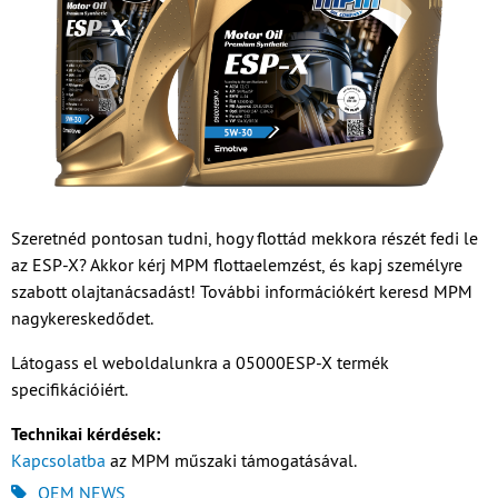
Szeretnéd pontosan tudni, hogy flottád mekkora részét fedi le
az ESP-X? Akkor kérj MPM flottaelemzést, és kapj személyre
szabott olajtanácsadást! További információkért keresd MPM
nagykereskedődet.
Látogass el weboldalunkra a 05000ESP-X termék
specifikációiért.
Technikai kérdések:
Kapcsolatba
az MPM műszaki támogatásával.
OEM NEWS