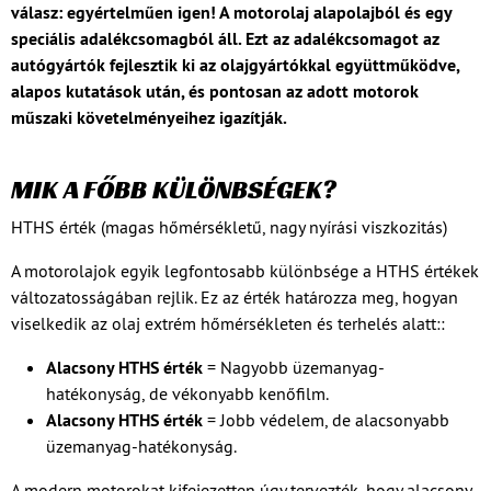
válasz: egyértelműen igen! A motorolaj alapolajból és egy
speciális adalékcsomagból áll. Ezt az adalékcsomagot az
autógyártók fejlesztik ki az olajgyártókkal együttműködve,
alapos kutatások után, és pontosan az adott motorok
műszaki követelményeihez igazítják.
MIK A FŐBB KÜLÖNBSÉGEK?
HTHS érték (magas hőmérsékletű, nagy nyírási viszkozitás)
A motorolajok egyik legfontosabb különbsége a HTHS értékek
változatosságában rejlik. Ez az érték határozza meg, hogyan
viselkedik az olaj extrém hőmérsékleten és terhelés alatt::
Alacsony HTHS érték
= Nagyobb üzemanyag-
hatékonyság, de vékonyabb kenőfilm.
Alacsony HTHS érték
= Jobb védelem, de alacsonyabb
üzemanyag-hatékonyság.
A modern motorokat kifejezetten úgy tervezték, hogy alacsony