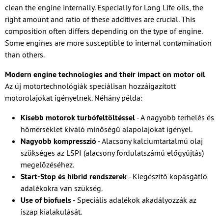
clean the engine internally. Especially for Long Life oils, the
right amount and ratio of these additives are crucial. This
composition often differs depending on the type of engine.
Some engines are more susceptible to internal contamination
than others.
Modern engine technologies and their impact on motor oil
Az új motortechnológiák speciálisan hozzáigazított
motorolajokat igényelnek. Néhány példa:
Kisebb motorok turbófeltöltéssel
- A nagyobb terhelés és
hőmérséklet kiváló minőségű alapolajokat igényel.
Nagyobb kompresszió
- Alacsony kalciumtartalmú olaj
szükséges az LSPI (alacsony fordulatszámú előgyújtás)
megelőzéséhez.
Start-Stop és hibrid rendszerek
- Kiegészítő kopásgátló
adalékokra van szükség.
Use of biofuels
- Speciális adalékok akadályozzák az
iszap kialakulását.