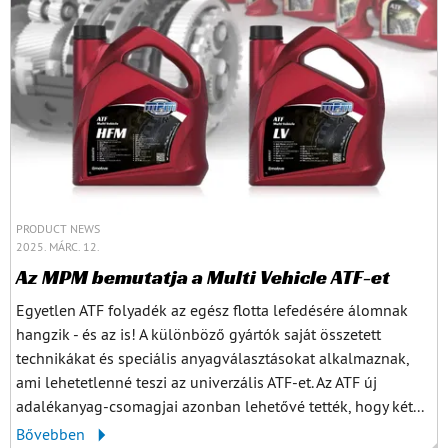
PRODUCT NEWS
2025. MÁRC. 12.
Az MPM bemutatja a Multi Vehicle ATF-et
Egyetlen ATF folyadék az egész flotta lefedésére álomnak
hangzik - és az is! A különböző gyártók saját összetett
technikákat és speciális anyagválasztásokat alkalmaznak,
ami lehetetlenné teszi az univerzális ATF-et. Az ATF új
adalékanyag-csomagjai azonban lehetővé tették, hogy két...
Bővebben