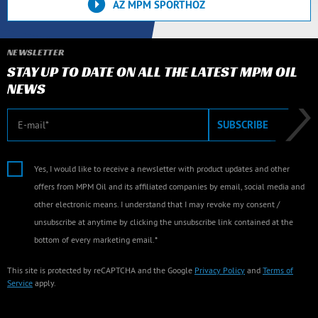
AZ MPM SPORTHOZ
NEWSLETTER
STAY UP TO DATE ON ALL THE LATEST MPM OIL
NEWS
E-mail
SUBSCRIBE
Yes, I would like to receive a newsletter with product updates and other
offers from MPM Oil and its affiliated companies by email, social media and
other electronic means. I understand that I may revoke my consent /
unsubscribe at anytime by clicking the unsubscribe link contained at the
bottom of every marketing email.*
This site is protected by reCAPTCHA and the Google
Privacy Policy
and
Terms of
Service
apply.