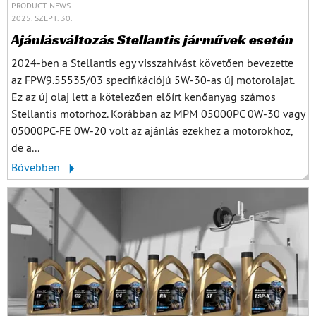
PRODUCT NEWS
2025. SZEPT. 30.
Ajánlásváltozás Stellantis járművek esetén
2024-ben a Stellantis egy visszahívást követően bevezette
az FPW9.55535/03 specifikációjú 5W-30-as új motorolajat.
Ez az új olaj lett a kötelezően előírt kenőanyag számos
Stellantis motorhoz. Korábban az MPM 05000PC 0W-30 vagy
05000PC-FE 0W-20 volt az ajánlás ezekhez a motorokhoz,
de a...
Bővebben