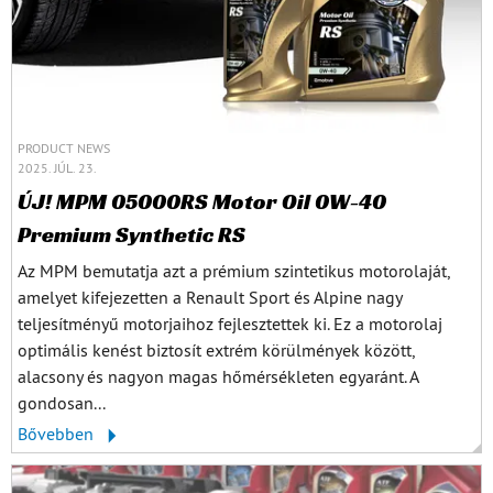
PRODUCT NEWS
2025. JÚL. 23.
ÚJ! MPM 05000RS Motor Oil 0W-40
Premium Synthetic RS
Az MPM bemutatja azt a prémium szintetikus motorolaját,
amelyet kifejezetten a Renault Sport és Alpine nagy
teljesítményű motorjaihoz fejlesztettek ki. Ez a motorolaj
optimális kenést biztosít extrém körülmények között,
alacsony és nagyon magas hőmérsékleten egyaránt. A
gondosan...
Bővebben