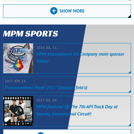
SHOW MORE
MPM SPORTS
2016. JÚL. 11.
MPM International Oil Company main sponsor
Telstar
2017. JÚN. 23.
Powerweekend Made 2017 (Update: foto's)
2017. JÚL. 10.
MPM featured @ The 7th API Track Day at
Sepang International Circuit!