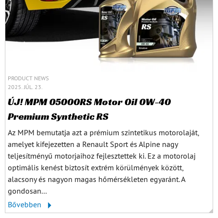
PRODUCT NEWS
2025. JÚL. 23.
ÚJ! MPM 05000RS Motor Oil 0W-40
Premium Synthetic RS
Az MPM bemutatja azt a prémium szintetikus motorolaját,
amelyet kifejezetten a Renault Sport és Alpine nagy
teljesítményű motorjaihoz fejlesztettek ki. Ez a motorolaj
optimális kenést biztosít extrém körülmények között,
alacsony és nagyon magas hőmérsékleten egyaránt. A
gondosan...
Bővebben