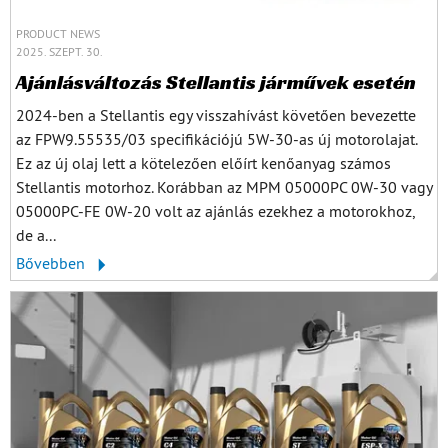
PRODUCT NEWS
2025. SZEPT. 30.
Ajánlásváltozás Stellantis járművek esetén
2024-ben a Stellantis egy visszahívást követően bevezette
az FPW9.55535/03 specifikációjú 5W-30-as új motorolajat.
Ez az új olaj lett a kötelezően előírt kenőanyag számos
Stellantis motorhoz. Korábban az MPM 05000PC 0W-30 vagy
05000PC-FE 0W-20 volt az ajánlás ezekhez a motorokhoz,
de a...
Bővebben