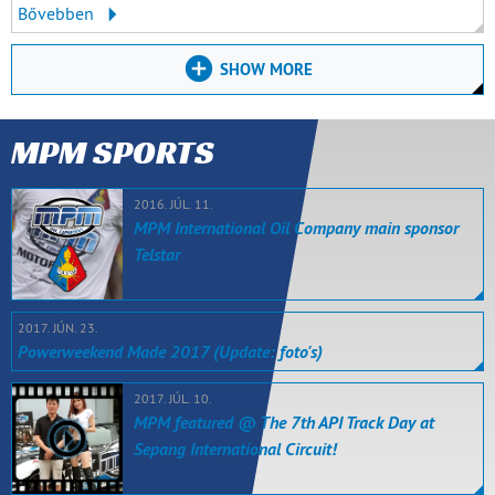
Bővebben
SHOW MORE
MPM SPORTS
2016. JÚL. 11.
MPM International Oil Company main sponsor
Telstar
2017. JÚN. 23.
Powerweekend Made 2017 (Update: foto's)
2017. JÚL. 10.
MPM featured @ The 7th API Track Day at
Sepang International Circuit!