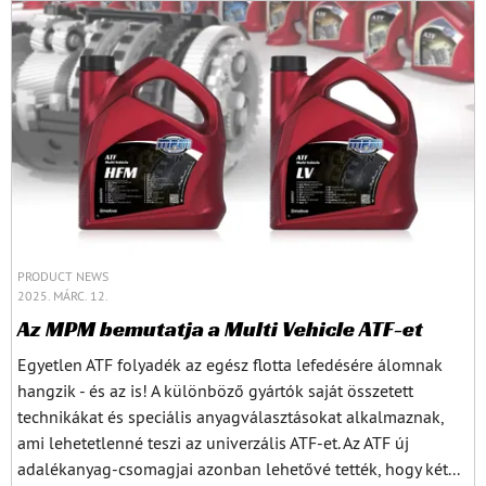
PRODUCT NEWS
2025. MÁRC. 12.
Az MPM bemutatja a Multi Vehicle ATF-et
Egyetlen ATF folyadék az egész flotta lefedésére álomnak
hangzik - és az is! A különböző gyártók saját összetett
technikákat és speciális anyagválasztásokat alkalmaznak,
ami lehetetlenné teszi az univerzális ATF-et. Az ATF új
adalékanyag-csomagjai azonban lehetővé tették, hogy két...