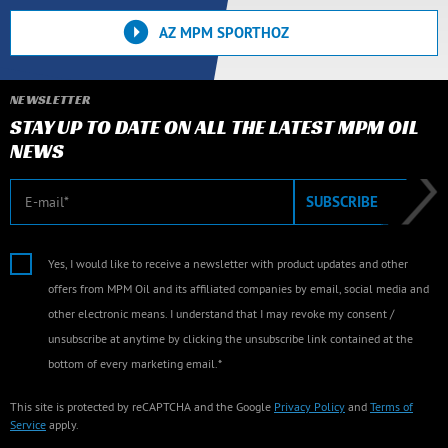
AZ MPM SPORTHOZ
NEWSLETTER
STAY UP TO DATE ON ALL THE LATEST MPM OIL
NEWS
E-mail
SUBSCRIBE
Yes, I would like to receive a newsletter with product updates and other
offers from MPM Oil and its affiliated companies by email, social media and
other electronic means. I understand that I may revoke my consent /
unsubscribe at anytime by clicking the unsubscribe link contained at the
bottom of every marketing email.*
This site is protected by reCAPTCHA and the Google
Privacy Policy
and
Terms of
Service
apply.