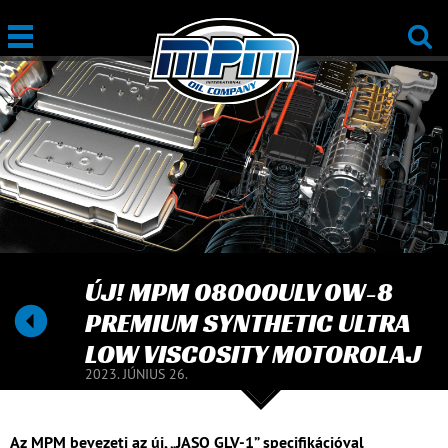
ÚJ! MPM 08000ULV 0W-8
PREMIUM SYNTHETIC ULTRA
LOW VISCOSITY MOTOROLAJ
2023. JÚNIUS 26.
Az MPM bevezeti az új, „JASO GLV-1” specifikációval