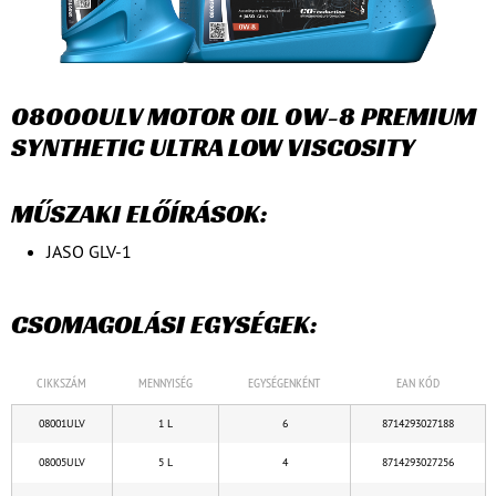
08000ULV MOTOR OIL 0W-8 PREMIUM
SYNTHETIC ULTRA LOW VISCOSITY
MŰSZAKI ELŐÍRÁSOK:
JASO GLV-1
CSOMAGOLÁSI EGYSÉGEK:
CIKKSZÁM
MENNYISÉG
EGYSÉGENKÉNT
EAN KÓD
08001ULV
1 L
6
8714293027188
08005ULV
5 L
4
8714293027256