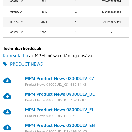
08020ULV
20 L
1
8714293027324
08060ULV
60 L
1
8714293027393
08205ULV
205 L
1
8714293027461
08999ULV
1000 L
1
-
Technikai kérdések:
Kapcsolatba
az MPM műszaki támogatásával
PRODUCT NEWS
MPM Product News 08000ULV_CZ
Product News 08000ULV_CS · 630,34 KB
MPM Product News 08000ULV_DE
Product News 08000ULV_DE · 637,17 KB
MPM Product News 08000ULV_EL
Product News 08000ULV_EL · 1 MB
MPM Product News 08000ULV_EN
Product News 08000ULV_EN · 698,62 KB