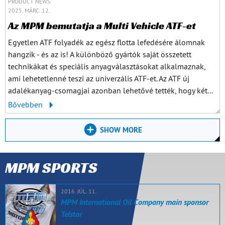
PRODUCT NEWS
2025. MÁRC. 12.
Az MPM bemutatja a Multi Vehicle ATF-et
Egyetlen ATF folyadék az egész flotta lefedésére álomnak
hangzik - és az is! A különböző gyártók saját összetett
technikákat és speciális anyagválasztásokat alkalmaznak,
ami lehetetlenné teszi az univerzális ATF-et. Az ATF új
adalékanyag-csomagjai azonban lehetővé tették, hogy két...
Bővebben
SHOW MORE
MPM SPORTS
2016. JÚL. 11.
MPM International Oil Company main sponsor
Telstar