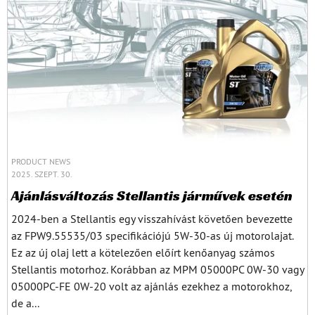
PRODUCT NEWS
2025. SZEPT. 30.
Ajánlásváltozás Stellantis járművek esetén
2024-ben a Stellantis egy visszahívást követően bevezette
az FPW9.55535/03 specifikációjú 5W-30-as új motorolajat.
Ez az új olaj lett a kötelezően előírt kenőanyag számos
Stellantis motorhoz. Korábban az MPM 05000PC 0W-30 vagy
05000PC-FE 0W-20 volt az ajánlás ezekhez a motorokhoz,
de a...