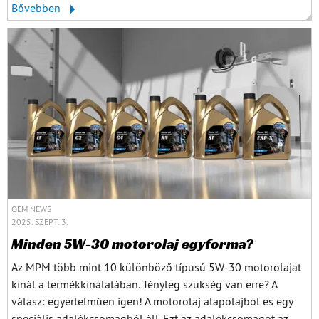
Bővebben
OEM NEWS
2025. SZEPT. 3.
Minden 5W-30 motorolaj egyforma?
Az MPM több mint 10 különböző típusú 5W-30 motorolajat
kínál a termékkínálatában. Tényleg szükség van erre? A
válasz: egyértelműen igen! A motorolaj alapolajból és egy
speciális adalékcsomagból áll. Ezt az adalékcsomagot az