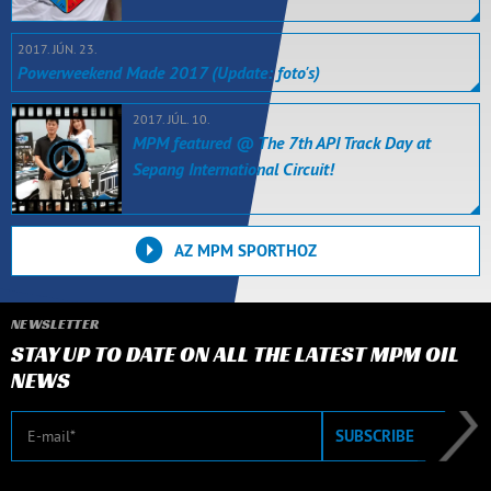
2017. JÚN. 23.
Powerweekend Made 2017 (Update: foto's)
2017. JÚL. 10.
MPM featured @ The 7th API Track Day at
Sepang International Circuit!
AZ MPM SPORTHOZ
NEWSLETTER
STAY UP TO DATE ON ALL THE LATEST MPM OIL
NEWS
E-mail
SUBSCRIBE