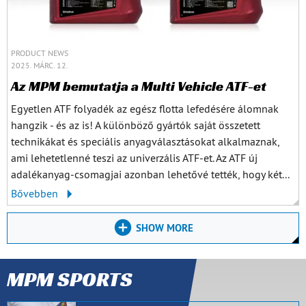
PRODUCT NEWS
2025. MÁRC. 12.
Az MPM bemutatja a Multi Vehicle ATF-et
Egyetlen ATF folyadék az egész flotta lefedésére álomnak
hangzik - és az is! A különböző gyártók saját összetett
technikákat és speciális anyagválasztásokat alkalmaznak,
ami lehetetlenné teszi az univerzális ATF-et. Az ATF új
adalékanyag-csomagjai azonban lehetővé tették, hogy két...
Bővebben
SHOW MORE
MPM SPORTS