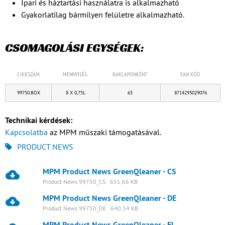
Ipari és háztartási használatra is alkalmazható
Gyakorlatilag bármilyen felületre alkalmazható.
CSOMAGOLÁSI EGYSÉGEK:
CIKKSZÁM
MENNYISÉG
RAKLAPONKÉNT
EAN KÓD
99750.BOX
8 X 0,75L
65
8714293029076
Technikai kérdések:
Kapcsolatba
az MPM műszaki támogatásával.
PRODUCT NEWS
MPM Product News GreenQleaner - CS
Product News 99750_CS · 651,66 KB
MPM Product News GreenQleaner - DE
Product News 99750_DE · 640,34 KB
MPM Product News GreenQleaner - EL