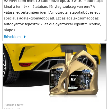
Az MPM több mint 10 különböző típusú 5W-30 motorolajat
kínál a termékkínálatában. Tényleg szükség van erre? A
válasz: egyértelműen igen! A motorolaj alapolajból és egy
speciális adalékcsomagból áll. Ezt az adalékcsomagot az
autógyártók fejlesztik ki az olajgyártókkal együttműködve,
alapos...
Bővebben
PRODUCT NEWS