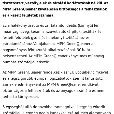
tisztítószert, veszélyjelek és tárolási korlátozások nélkül. Az
MPM GreenQleaner kivételesen biztonságos a felhasználók
és a kezelt felületek számára.
Ez a hatékony tisztító és zsírtalanító ideális (könnyű) fém,
műanyag, üveg, kerámia, szövet autókárpitok, textíliák és
festett felületek gyors és hatékony tisztításához és
zsírtalanításához. Valójában az MPM GreenQleaner a
hagyományos féktisztítók alkalmazásának 90% -át
helyettesítheti. Az MPM GreenQleaner kényelmes műanyag
pumpás szórófejjel érkezik.
Az MPM GreenQleaner rendelkezik az "EU Ecolabel" címkével
és a legszigorúbb európai jogszabályok szerint tanúsított.
Ennek eredményeként az MPM GreenQleaner rendkívül
biztonságos a felhasználók és az anyagok számára és nem
terheli a környezetet.
8 egységből álló dobozokba csomagolva, 4 egység érkezik
szórófejjel, 4 egység pedig kupakkal, ezáltal még alacsonyabb