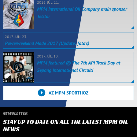
2016. JÚL. 11.
MPM International Oil Company main sponsor
Telstar
2017. JÚN. 23.
Powerweekend Made 2017 (Update: foto's)
2017. JÚL. 10.
MPM featured @ The 7th API Track Day at
Sepang International Circuit!
AZ MPM SPORTHOZ
NEWSLETTER
STAY UP TO DATE ON ALL THE LATEST MPM OIL
NEWS