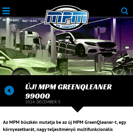
ÚJ! MPM GREENQLEANER
99000
2024. DECEMBER 3.
Az MPM büszkén mutatja be az új MPM GreenQleaner-t, egy
környezetbarát, nagy teljesítményű multifunkcionális