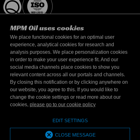
MPM Oil uses cookies
We place functional cookies for an optimal user
experience, analytical cookies for research and
analysis purposes. We place personalization cookies
Magyarország
in order to make your user experience fit. And our
Elérhetőség
social media channels place cookies to show you
Általános szerződési feltételek
relevant content across all our portals and channels.
Szállítási feltételek
By closing this notification or by clicking anywhere on
Adatvédelmi nyilatkozat
our website, you agree to this. If you would like to
change the cookie settings or read more about our
cookies,
please go to our cookie policy
Emotive Group website
Honlap
EDIT SETTINGS
Emotive brands
Brands
MPM Oil is part of Emotive Group
CLOSE MESSAGE